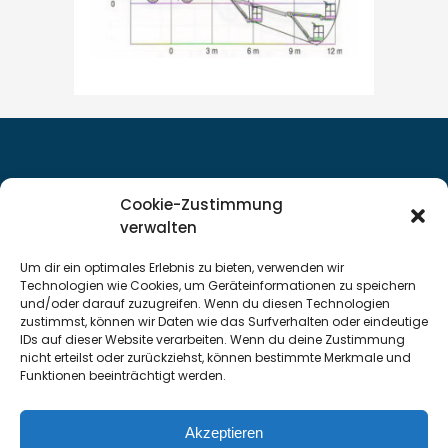
Cookie-Zustimmung
Servicestandort Stralsund
verwalten
Servicestandort Neubrandenburg
Um dir ein optimales Erlebnis zu bieten, verwenden wir
Datenschutzerklärung
Technologien wie Cookies, um Geräteinformationen zu speichern
und/oder darauf zuzugreifen. Wenn du diesen Technologien
Impressum
zustimmst, können wir Daten wie das Surfverhalten oder eindeutige
Cookie-Richtlinie
IDs auf dieser Website verarbeiten. Wenn du deine Zustimmung
nicht erteilst oder zurückziehst, können bestimmte Merkmale und
Funktionen beeinträchtigt werden.
Neumann Arbeitsbühnenvermietung
I Am Koppelberg
Akzeptieren
6 I 17489 Greifswald