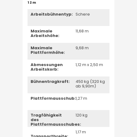
12m
Arbeitsbühnentyp:
Schere
Maximale
11,68 m
Arbeitshöhe:
Maximale
9,68 m
Plattformhöhe:
Abmessungen
1,12 m x 2,50 m
Arbeitskorb:
Bühnentragkraft:
450 kg (320 kg
ab 9,90m)
Plattformausschub:
1,27 m
Tragfähigkeit
120 kg
des
Plattformausschubes:
1,17 m
Transportbreite: