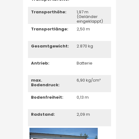
Transporthöhe:
1,97 m
(Geländer
eingeklappt)
Transportlänge:
2,50 m
Gesamtgewicht:
2.870 kg
Antrieb:
Batterie
max.
6,90 kg/cm²
Bodendruck:
Bodenfreiheit:
0,13 m
Radstand:
2,09 m