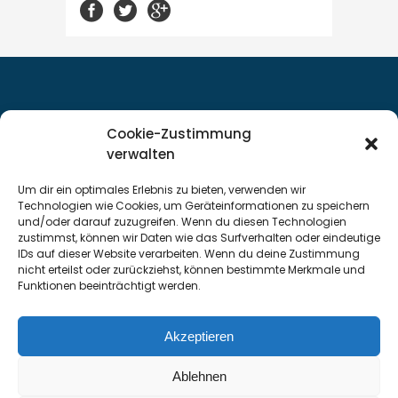
Cookie-Zustimmung
Servicestandort Stralsund
verwalten
Servicestandort Neubrandenburg
Um dir ein optimales Erlebnis zu bieten, verwenden wir
Datenschutzerklärung
Technologien wie Cookies, um Geräteinformationen zu speichern
und/oder darauf zuzugreifen. Wenn du diesen Technologien
Impressum
zustimmst, können wir Daten wie das Surfverhalten oder eindeutige
Cookie-Richtlinie
IDs auf dieser Website verarbeiten. Wenn du deine Zustimmung
nicht erteilst oder zurückziehst, können bestimmte Merkmale und
Funktionen beeinträchtigt werden.
Neumann Arbeitsbühnenvermietung
I Am Koppelberg
Akzeptieren
6 I 17489 Greifswald
03834 / 50 04 79
03834 / 56 65 808
0171 / 78 63
Ablehnen
272