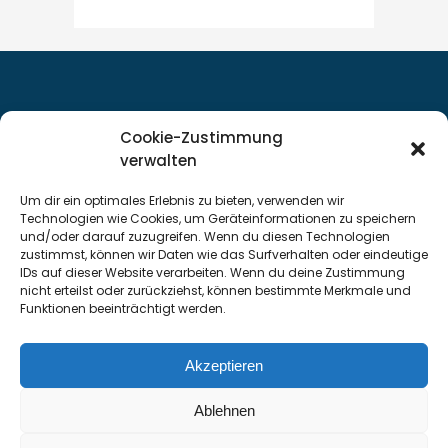
Cookie-Zustimmung
Servicestandort Stralsund
verwalten
Servicestandort Neubrandenburg
Um dir ein optimales Erlebnis zu bieten, verwenden wir
Datenschutzerklärung
Technologien wie Cookies, um Geräteinformationen zu speichern
und/oder darauf zuzugreifen. Wenn du diesen Technologien
Impressum
zustimmst, können wir Daten wie das Surfverhalten oder eindeutige
Cookie-Richtlinie
IDs auf dieser Website verarbeiten. Wenn du deine Zustimmung
nicht erteilst oder zurückziehst, können bestimmte Merkmale und
Funktionen beeinträchtigt werden.
Neumann Arbeitsbühnenvermietung
I Am Koppelberg
Akzeptieren
6 I 17489 Greifswald
03834 / 50 04 79
03834 / 56 65 808
0171 / 78 63
Ablehnen
272